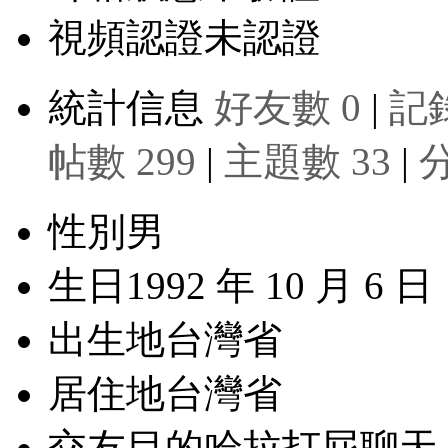
視頻認證
未認證
統計信息
好友數 0
|
記錄
帖數 299
|
主題數 33
|
性別
男
生日
1992 年 10 月 6 日
出生地
台灣省
居住地
台灣省
交友目的
哈拉打屁聊天