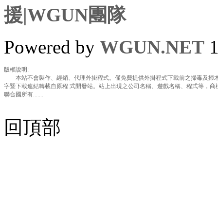
援|WGUN團隊
Powered by
WGUN.NET
1
版權說明:
本站不會製作、經銷、代理外掛程式。僅免費提供外掛程式下載前之掃毒及掃木
字暨下載連結轉載自原程 式開發站。站上出現之公司名稱、遊戲名稱、程式等，商
聯合國所有.......
回頂部