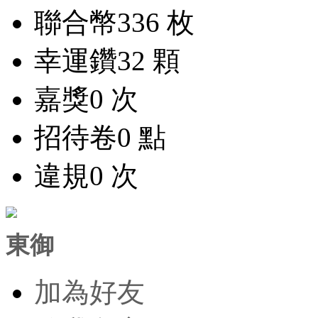
聯合幣
336 枚
幸運鑽
32 顆
嘉獎
0 次
招待卷
0 點
違規
0 次
東御
加為好友