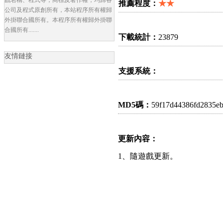
推薦程度：
★★
公司及程式原創所有，本站程序所有權歸
外掛聯合國所有。本程序所有權歸外掛聯
合國所有.......
下載統計：
23879
友情鏈接
支援系統：
MD5碼：
59f17d44386fd2835e
更新內容：
1、隨遊戲更新。