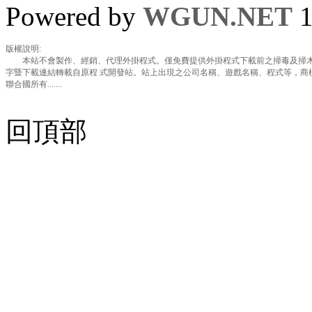
Powered by
WGUN.NET
1
版權說明:
本站不會製作、經銷、代理外掛程式。僅免費提供外掛程式下載前之掃毒及掃木
字暨下載連結轉載自原程 式開發站。站上出現之公司名稱、遊戲名稱、程式等，商
聯合國所有.......
回頂部