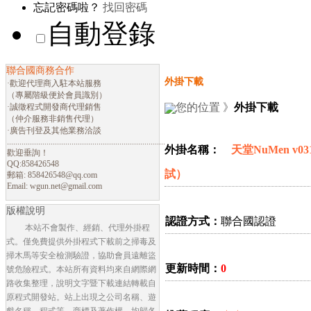
忘記密碼啦？
找回密碼
自動登錄
聯合國商務合作
外掛下載
·歡迎代理商入駐本站服務
（專屬階級便於會員識別）
您的位置 》
外掛下載
·誠徵程式開發商代理銷售
（仲介服務非銷售代理）
·廣告刊登及其他業務洽談
............................................................................
外掛名稱：
天堂NuMen v
歡迎垂詢！
QQ:858426548
試）
郵箱:
858426548@qq.com
Email:
wgun.net@gmail.com
版權說明
認證方式：
聯合國認證
本站不會製作、經銷、代理外掛程
式。僅免費提供外掛程式下載前之掃毒及
掃木馬等安全檢測驗證，協助會員遠離盜
更新時間：
0
號危險程式。本站所有資料均來自網際網
路收集整理，說明文字暨下載連結轉載自
原程式開發站。站上出現之公司名稱、遊
戲名稱、程式等，商標及著作權，均歸各