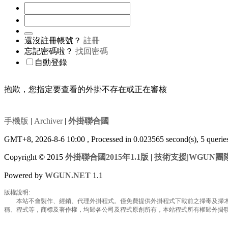
還沒註冊帳號？
註冊
忘記密碼啦？
找回密碼
自動登錄
抱歉，您指定要查看的外掛不存在或正在審核
手機版
|
Archiver
|
外掛聯合國
GMT+8, 2026-8-6 10:00
, Processed in 0.023565 second(s), 5 queri
Copyright © 2015
外掛聯合國2015年1.1版
|
技術支援|WGUN團
Powered by
WGUN.NET
1.1
版權說明:
本站不會製作、經銷、代理外掛程式。僅免費提供外掛程式下載前之掃毒及掃木馬
稱、程式等，商標及著作權，均歸各公司及程式原創所有，本站程式所有權歸外掛聯合國所