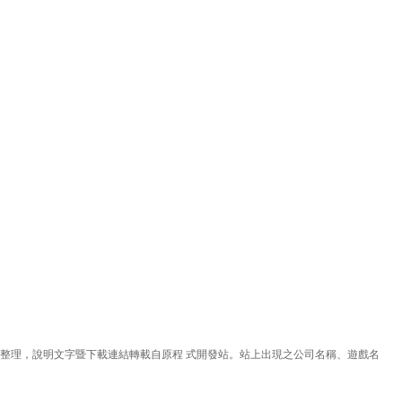
理，說明文字暨下載連結轉載自原程 式開發站。站上出現之公司名稱、遊戲名