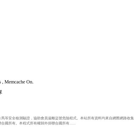
es , Memcache On.
隊
等安全檢測驗證，協助會員遠離盜號危險程式。本站所有資料均來自網際網路收集整
有。本程式所有權歸外掛聯合國所有.......