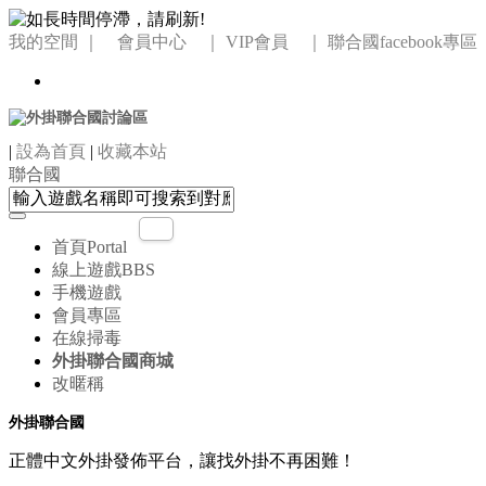
我的空間
｜ 會員中心 ｜
VIP會員 ｜
聯合國facebook專區
|
設為首頁
|
收藏本站
聯合國
首頁
Portal
線上遊戲
BBS
手機遊戲
會員專區
在線掃毒
外掛聯合國商城
改暱稱
外掛聯合國
正體中文外掛發佈平台，讓找外掛不再困難！