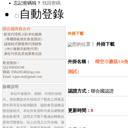
忘記密碼啦？
找回密碼
自動登錄
聯合國商務合作
外掛下載
·歡迎代理商入駐本站服務
（專屬階級便於會員識別）
您的位置 》
外掛下載
·誠徵程式開發商代理銷售
（仲介服務非銷售代理）
·廣告刊登及其他業務洽談
............................................................................
外掛名稱：
晴空小蘑菇1.0
歡迎垂詢！
QQ:858426548
測試）
郵箱:
858426548@qq.com
Email:
wgun.net@gmail.com
版權說明
認證方式：
聯合國認證
本站不會製作、經銷、代理外掛程
式。僅免費提供外掛程式下載前之掃毒及
掃木馬等安全檢測驗證，協助會員遠離盜
更新時間：
0
號危險程式。本站所有資料均來自網際網
路收集整理，說明文字暨下載連結轉載自
原程式開發站。站上出現之公司名稱、遊
戲名稱、程式等，商標及著作權，均歸各