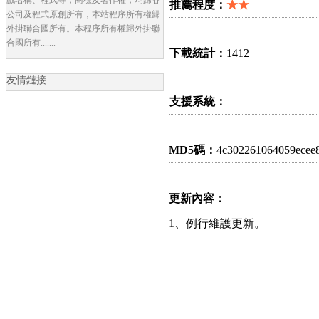
推薦程度：
★★
公司及程式原創所有，本站程序所有權歸
外掛聯合國所有。本程序所有權歸外掛聯
合國所有.......
下載統計：
1412
友情鏈接
支援系統：
MD5碼：
4c302261064059ecee
更新內容：
1、例行維護更新。