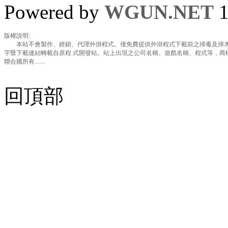
Powered by
WGUN.NET
1
版權說明:
本站不會製作、經銷、代理外掛程式。僅免費提供外掛程式下載前之掃毒及掃木
字暨下載連結轉載自原程 式開發站。站上出現之公司名稱、遊戲名稱、程式等，商
聯合國所有.......
回頂部