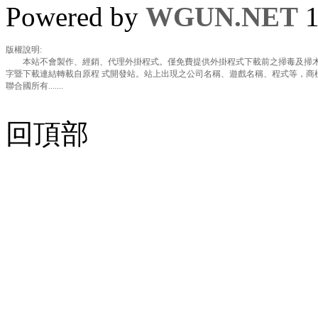
Powered by
WGUN.NET
1
版權說明:
本站不會製作、經銷、代理外掛程式。僅免費提供外掛程式下載前之掃毒及掃木
字暨下載連結轉載自原程 式開發站。站上出現之公司名稱、遊戲名稱、程式等，商
聯合國所有.......
回頂部