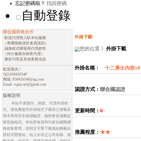
忘記密碼啦？
找回密碼
自動登錄
聯合國商務合作
外掛下載
·歡迎代理商入駐本站服務
（專屬階級便於會員識別）
您的位置 》
外掛下載
·誠徵程式開發商代理銷售
（仲介服務非銷售代理）
·廣告刊登及其他業務洽談
............................................................................
外掛名稱：
十二勇士內崁v0
歡迎垂詢！
QQ:858426548
郵箱:
858426548@qq.com
Email:
wgun.net@gmail.com
認證方式：
聯合國認證
版權說明
本站不會製作、經銷、代理外掛程
式。僅免費提供外掛程式下載前之掃毒及
更新時間：
0
掃木馬等安全檢測驗證，協助會員遠離盜
號危險程式。本站所有資料均來自網際網
路收集整理，說明文字暨下載連結轉載自
推薦程度：
★★
原程式開發站。站上出現之公司名稱、遊
戲名稱、程式等，商標及著作權，均歸各