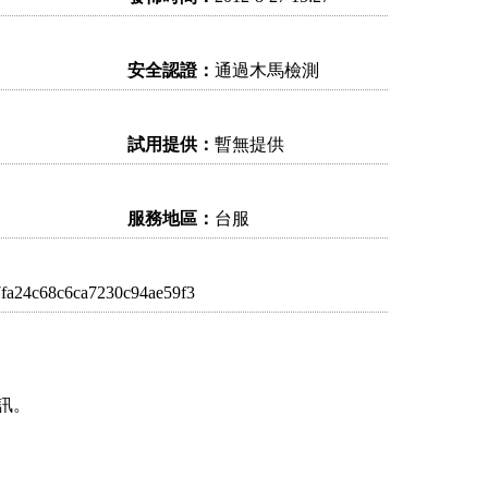
安全認證：
通過木馬檢測
試用提供：
暫無提供
服務地區：
台服
7fa24c68c6ca7230c94ae59f3
訊。