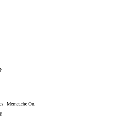
介
ries , Memcache On.
隊