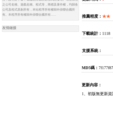
之公司名稱、遊戲名稱、程式等，商標及著作權，均歸各
公司及程式原創所有，本站程序所有權歸外掛聯合國所
有。本程序所有權歸外掛聯合國所有.......
推薦程度：
★★
友情鏈接
下載統計：
1118
支援系統：
MD5碼：
7f177f8
更新內容：
1、初版無更新資