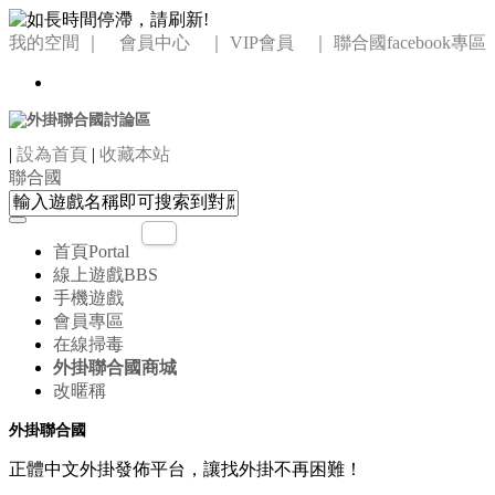
我的空間
｜ 會員中心 ｜
VIP會員 ｜
聯合國facebook專區
|
設為首頁
|
收藏本站
聯合國
首頁
Portal
線上遊戲
BBS
手機遊戲
會員專區
在線掃毒
外掛聯合國商城
改暱稱
外掛聯合國
正體中文外掛發佈平台，讓找外掛不再困難！