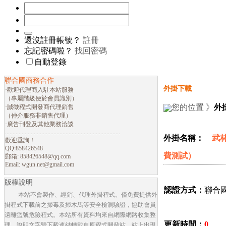
還沒註冊帳號？
註冊
忘記密碼啦？
找回密碼
自動登錄
聯合國商務合作
外掛下載
·歡迎代理商入駐本站服務
（專屬階級便於會員識別）
您的位置 》
外
·誠徵程式開發商代理銷售
（仲介服務非銷售代理）
·廣告刊登及其他業務洽談
............................................................................
外掛名稱：
武林英
歡迎垂詢！
QQ:858426548
費測試）
郵箱:
858426548@qq.com
Email:
wgun.net@gmail.com
版權說明
認證方式：
聯合
本站不會製作、經銷、代理外掛程式。僅免費提供外
掛程式下載前之掃毒及掃木馬等安全檢測驗證，協助會員
遠離盜號危險程式。本站所有資料均來自網際網路收集整
更新時間：
0
理，說明文字暨下載連結轉載自原程式開發站。站上出現