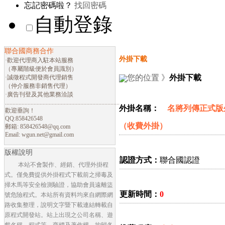
忘記密碼啦？
找回密碼
自動登錄
聯合國商務合作
外掛下載
·歡迎代理商入駐本站服務
（專屬階級便於會員識別）
您的位置 》
外掛下載
·誠徵程式開發商代理銷售
（仲介服務非銷售代理）
·廣告刊登及其他業務洽談
............................................................................
外掛名稱：
名將列傳正式版外
歡迎垂詢！
QQ:858426548
（收費外掛）
郵箱:
858426548@qq.com
Email:
wgun.net@gmail.com
版權說明
認證方式：
聯合國認證
本站不會製作、經銷、代理外掛程
式。僅免費提供外掛程式下載前之掃毒及
掃木馬等安全檢測驗證，協助會員遠離盜
更新時間：
0
號危險程式。本站所有資料均來自網際網
路收集整理，說明文字暨下載連結轉載自
原程式開發站。站上出現之公司名稱、遊
戲名稱、程式等，商標及著作權，均歸各