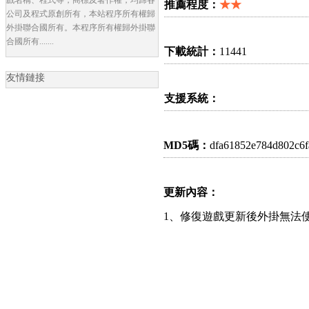
推薦程度：
★★
公司及程式原創所有，本站程序所有權歸
外掛聯合國所有。本程序所有權歸外掛聯
合國所有.......
下載統計：
11441
友情鏈接
支援系統：
MD5碼：
dfa61852e784d802c6
更新內容：
1、修復遊戲更新後外掛無法使