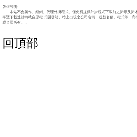
版權說明:
本站不會製作、經銷、代理外掛程式。僅免費提供外掛程式下載前之掃毒及掃木
字暨下載連結轉載自原程 式開發站。站上出現之公司名稱、遊戲名稱、程式等，商
聯合國所有.......
回頂部