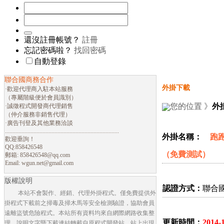
還沒註冊帳號？
註冊
忘記密碼啦？
找回密碼
自動登錄
聯合國商務合作
外掛下載
·歡迎代理商入駐本站服務
（專屬階級便於會員識別）
您的位置 》
外
·誠徵程式開發商代理銷售
（仲介服務非銷售代理）
·廣告刊登及其他業務洽談
............................................................................
外掛名稱：
跑跑
歡迎垂詢！
QQ:858426548
（免費測試）
郵箱:
858426548@qq.com
Email:
wgun.net@gmail.com
版權說明
認證方式：
聯合
本站不會製作、經銷、代理外掛程式。僅免費提供外
掛程式下載前之掃毒及掃木馬等安全檢測驗證，協助會員
遠離盜號危險程式。本站所有資料均來自網際網路收集整
更新時間：
2014-
理，說明文字暨下載連結轉載自原程式開發站。站上出現