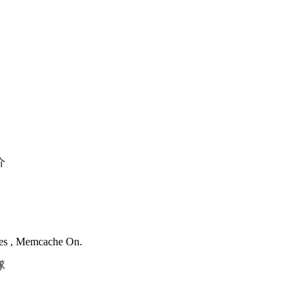
介
ries , Memcache On.
隊