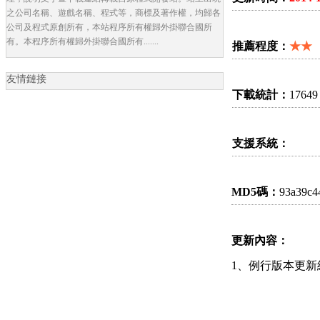
之公司名稱、遊戲名稱、程式等，商標及著作權，均歸各
公司及程式原創所有，本站程序所有權歸外掛聯合國所
有。本程序所有權歸外掛聯合國所有.......
推薦程度：
★★
友情鏈接
下載統計：
17649
支援系統：
MD5碼：
93a39c4
更新內容：
1、例行版本更新