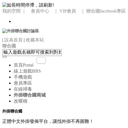
我的空間
｜ 會員中心 ｜
VIP會員 ｜
聯合國facebook專區
|
設為首頁
|
收藏本站
聯合國
首頁
Portal
線上遊戲
BBS
手機遊戲
會員專區
在線掃毒
外掛聯合國商城
改暱稱
外掛聯合國
正體中文外掛發佈平台，讓找外掛不再困難！