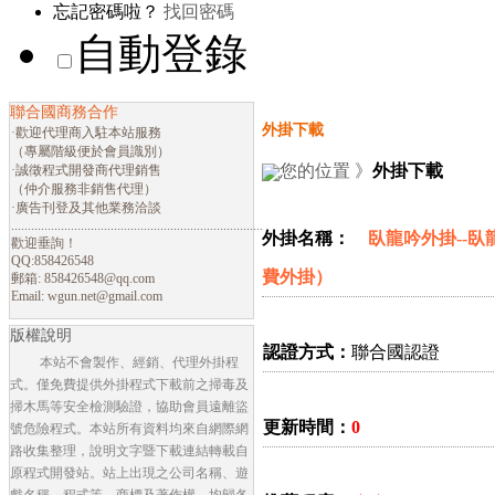
忘記密碼啦？
找回密碼
自動登錄
聯合國商務合作
外掛下載
·歡迎代理商入駐本站服務
（專屬階級便於會員識別）
您的位置 》
外掛下載
·誠徵程式開發商代理銷售
（仲介服務非銷售代理）
·廣告刊登及其他業務洽談
............................................................................
外掛名稱：
臥龍吟外掛--臥龍
歡迎垂詢！
QQ:858426548
費外掛）
郵箱:
858426548@qq.com
Email:
wgun.net@gmail.com
版權說明
認證方式：
聯合國認證
本站不會製作、經銷、代理外掛程
式。僅免費提供外掛程式下載前之掃毒及
掃木馬等安全檢測驗證，協助會員遠離盜
更新時間：
0
號危險程式。本站所有資料均來自網際網
路收集整理，說明文字暨下載連結轉載自
原程式開發站。站上出現之公司名稱、遊
戲名稱、程式等，商標及著作權，均歸各