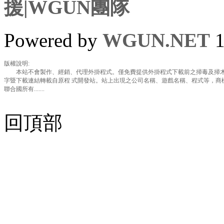
援|WGUN團隊
Powered by
WGUN.NET
1
版權說明:
本站不會製作、經銷、代理外掛程式。僅免費提供外掛程式下載前之掃毒及掃木
字暨下載連結轉載自原程 式開發站。站上出現之公司名稱、遊戲名稱、程式等，商
聯合國所有.......
回頂部