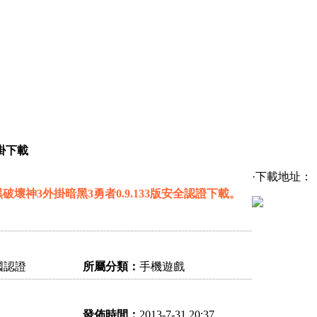
掛下載
·下載地址：
壞神3外掛暗黑3勇者0.9.133版安全認證下載。
國認證
所屬分類：
手機遊戲
發佈時間：
2013-7-31 20:37