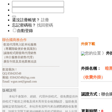
還沒註冊帳號？
註冊
忘記密碼啦？
找回密碼
自動登錄
聯合國商務合作
外掛下載
·歡迎代理商入駐本站服務
（專屬階級便於會員識別）
您的位置 》
外
·誠徵程式開發商代理銷售
（仲介服務非銷售代理）
·廣告刊登及其他業務洽談
............................................................................
外掛名稱：
暗黑破
歡迎垂詢！
QQ:858426548
（收費外掛）
郵箱:
858426548@qq.com
Email:
wgun.net@gmail.com
版權說明
認證方式：
聯合
本站不會製作、經銷、代理外掛程式。僅免費提供外
掛程式下載前之掃毒及掃木馬等安全檢測驗證，協助會員
遠離盜號危險程式。本站所有資料均來自網際網路收集整
更新時間：
0
理，說明文字暨下載連結轉載自原程式開發站。站上出現