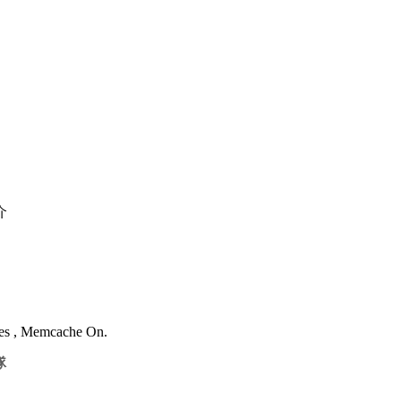
介
ries , Memcache On.
隊