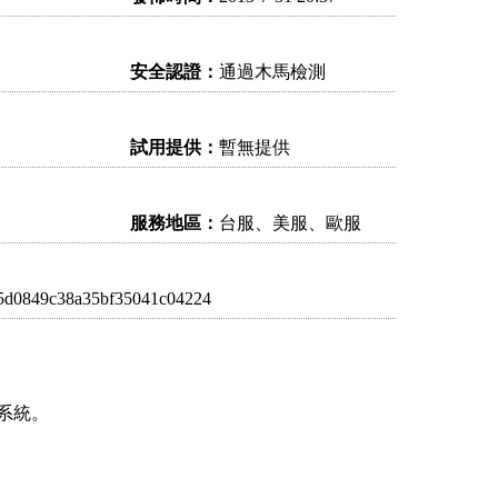
安全認證：
通過木馬檢測
試用提供：
暫無提供
服務地區：
台服、美服、歐服
5d0849c38a35bf35041c04224
系統。