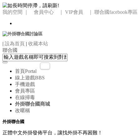
我的空間
｜ 會員中心 ｜
VIP會員 ｜
聯合國facebook專區
|
設為首頁
|
收藏本站
聯合國
首頁
Portal
線上遊戲
BBS
手機遊戲
會員專區
在線掃毒
外掛聯合國商城
改暱稱
外掛聯合國
正體中文外掛發佈平台，讓找外掛不再困難！