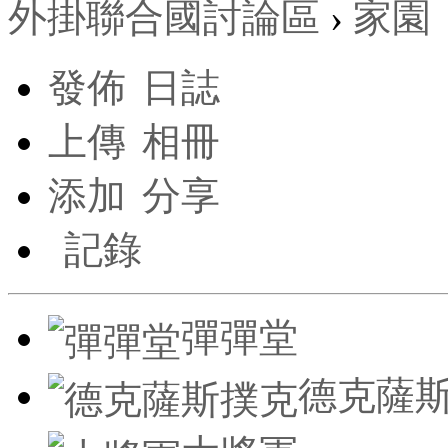
外掛聯合國討論區
›
家園
發佈
日誌
上傳
相冊
添加
分享
記錄
彈彈堂
德克薩