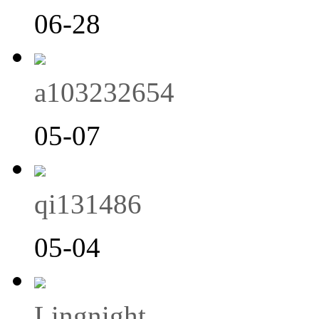
06-28
a103232654
05-07
qi131486
05-04
Lingnight