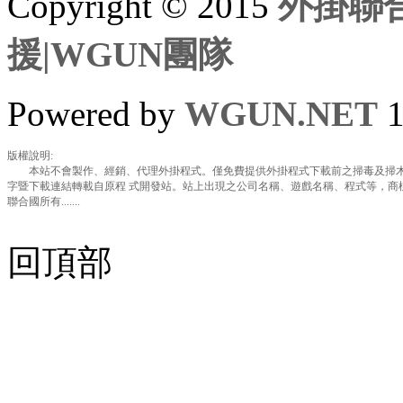
Copyright © 2015
外掛聯合
援|WGUN團隊
Powered by
WGUN.NET
1
版權說明:
本站不會製作、經銷、代理外掛程式。僅免費提供外掛程式下載前之掃毒及掃木
字暨下載連結轉載自原程 式開發站。站上出現之公司名稱、遊戲名稱、程式等，商
聯合國所有.......
回頂部