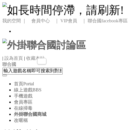
我的空間
｜ 會員中心 ｜
VIP會員 ｜
聯合國facebook專區
|
設為首頁
|
收藏本站
聯合國
首頁
Portal
線上遊戲
BBS
手機遊戲
會員專區
在線掃毒
外掛聯合國商城
改暱稱