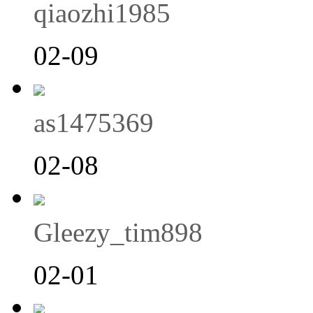
qiaozhi1985
02-09
as1475369
02-08
Gleezy_tim898
02-01