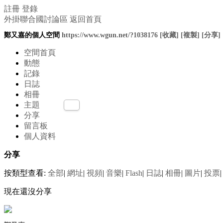
註冊
登錄
外掛聯合國討論區
返回首頁
鄭又嘉的個人空間
https://www.wgun.net/?1038176
[收藏]
[複製]
[分享]
空間首頁
動態
記錄
日誌
相冊
主題
分享
留言板
個人資料
分享
按類型查看:
全部
|
網址
|
視頻
|
音樂
|
Flash
|
日誌
|
相冊
|
圖片
|
投票
|
現在還沒分享