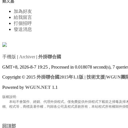
鄭又嘉
加為好友
給我留言
打個招呼
發送消息
手機版
|
Archiver
|
外掛聯合國
GMT+8, 2026-8-7 19:25
, Processed in 0.018078 second(s), 7 queri
Copyright © 2015
外掛聯合國2015年1.1版
|
技術支援|WGUN團
Powered by
WGUN.NET
1.1
版權說明:
本站不會製作、經銷、代理外掛程式。僅免費提供外掛程式下載前之掃毒及掃木馬
稱、程式等，商標及著作權，均歸各公司及程式原創所有，本站程式所有權歸外掛聯合國所
回頂部