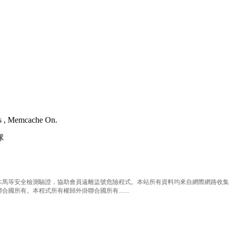
es , Memcache On.
隊
等安全檢測驗證，協助會員遠離盜號危險程式。本站所有資料均來自網際網路收集整
有。本程式所有權歸外掛聯合國所有.......