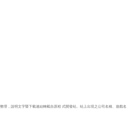
理，說明文字暨下載連結轉載自原程 式開發站。站上出現之公司名稱、遊戲名