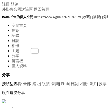
註冊
登錄
外掛聯合國討論區
返回首頁
BoBo〞☆的個人空間
https://www.wgun.net/?1097929
[收藏]
[複製]
[分
空間首頁
動態
記錄
日誌
相冊
主題
分享
留言板
個人資料
分享
按類型查看:
全部
|
網址
|
視頻
|
音樂
|
Flash
|
日誌
|
相冊
|
圖片
|
投票
|
現在還沒分享