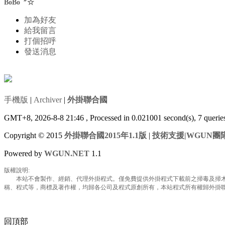
BoBo〞☆
加為好友
給我留言
打個招呼
發送消息
手機版
|
Archiver
|
外掛聯合國
GMT+8, 2026-8-8 21:46
, Processed in 0.021001 second(s), 7 queri
Copyright © 2015
外掛聯合國2015年1.1版
|
技術支援|WGUN團
Powered by
WGUN.NET
1.1
版權說明:
本站不會製作、經銷、代理外掛程式。僅免費提供外掛程式下載前之掃毒及掃木馬
稱、程式等，商標及著作權，均歸各公司及程式原創所有，本站程式所有權歸外掛聯合國所
回頂部