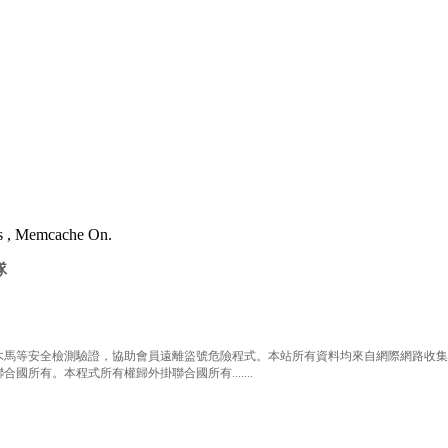
es , Memcache On.
隊
等安全檢測驗證，協助會員遠離盜號危險程式。本站所有資料均來自網際網路收集整
有。本程式所有權歸外掛聯合國所有.......