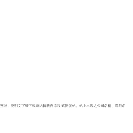
理，說明文字暨下載連結轉載自原程 式開發站。站上出現之公司名稱、遊戲名