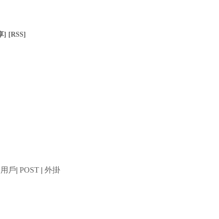
享]
[RSS]
用戶
|
POST
|
外掛