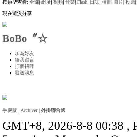
按類型查看:
全部
|
網址
|
視頻
|
音樂
|
Flash
|
日誌
|
相冊
|
圖片
|
投票
|
現在還沒分享
BoBo〞☆
加為好友
給我留言
打個招呼
發送消息
手機版
|
Archiver
|
外掛聯合國
GMT+8, 2026-8-8 00:38
, 