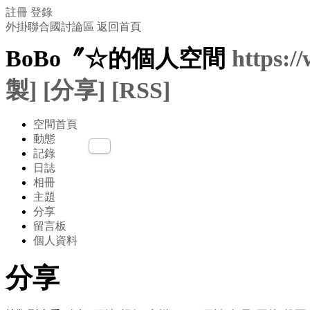
註冊
登錄
外掛聯合國討論區
返回首頁
BoBo〞☆的個人空間
https:/
製]
[分享]
[RSS]
空間首頁
動態
記錄
日誌
相冊
主題
分享
留言板
個人資料
分享