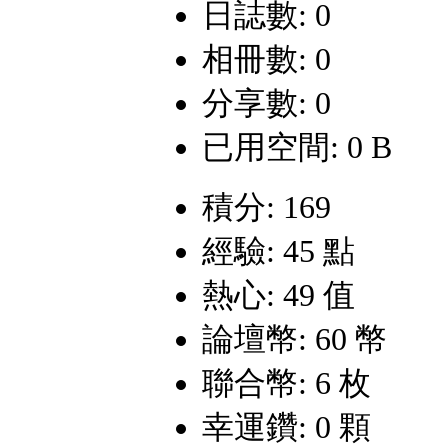
日誌數: 0
相冊數: 0
分享數: 0
已用空間: 0 B
積分: 169
經驗: 45 點
熱心: 49 值
論壇幣: 60 幣
聯合幣: 6 枚
幸運鑽: 0 顆