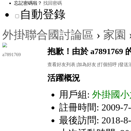
忘記密碼啦？
找回密碼
自動登錄
外掛聯合國討論區
›
家園
抱歉！由於 a78917
a7891769
查看好友列表
|
加為好友
|
打個招呼
|
發送
活躍概況
用戶組:
外掛國小
註冊時間: 2009-7-1
最後訪問: 2018-8-6