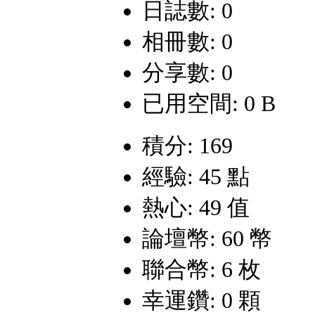
日誌數: 0
相冊數: 0
分享數: 0
已用空間: 0 B
積分: 169
經驗: 45 點
熱心: 49 值
論壇幣: 60 幣
聯合幣: 6 枚
幸運鑽: 0 顆