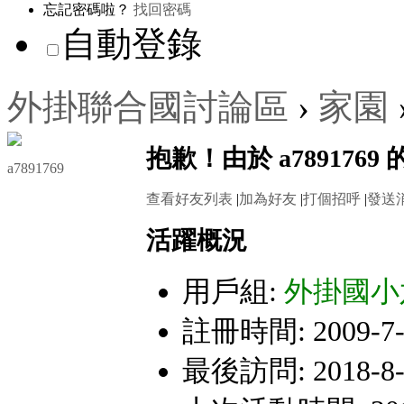
忘記密碼啦？
找回密碼
自動登錄
外掛聯合國討論區
›
家園
抱歉！由於 a78917
a7891769
查看好友列表
|
加為好友
|
打個招呼
|
發送
活躍概況
用戶組:
外掛國小
註冊時間: 2009-7-1
最後訪問: 2018-8-6