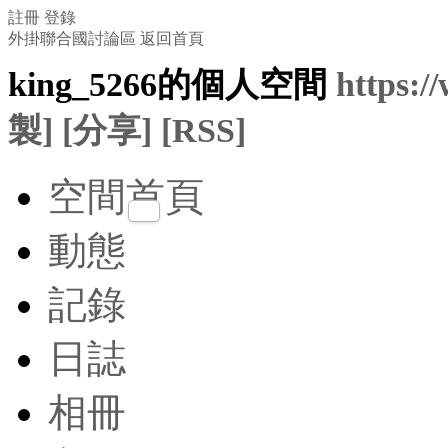
註冊
登錄
外掛聯合國討論區
返回首頁
king_5266的個人空間
https:/
製]
[分享]
[RSS]
空間首頁
動態
記錄
日誌
相冊