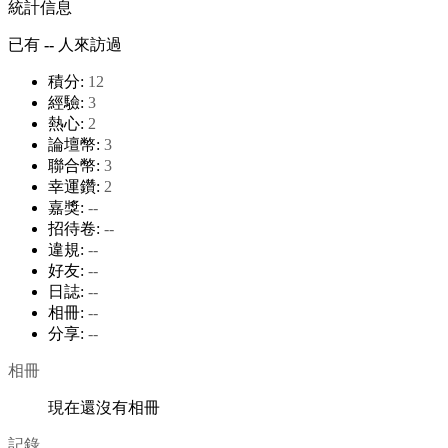
統計信息
已有
--
人來訪過
積分:
12
經驗:
3
熱心:
2
論壇幣:
3
聯合幣:
3
幸運鑽:
2
嘉獎:
--
招待卷:
--
違規:
--
好友:
--
日誌:
--
相冊:
--
分享:
--
相冊
現在還沒有相冊
記錄