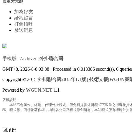
國軍大元帥
加為好友
給我留言
打個招呼
發送消息
手機版
|
Archiver
|
外掛聯合國
GMT+8, 2026-8-8 03:38
, Processed in 0.018386 second(s), 6 queri
Copyright © 2015
外掛聯合國2015年1.1版
|
技術支援|WGUN團
Powered by
WGUN.NET
1.1
版權說明:
本站不會製作、經銷、代理外掛程式。僅免費提供外掛程式下載前之掃毒及掃木馬
稱、程式等，商標及著作權，均歸各公司及程式原創所有，本站程式所有權歸外掛聯合國所
回頂部