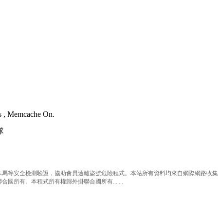
es , Memcache On.
隊
等安全檢測驗證，協助會員遠離盜號危險程式。本站所有資料均來自網際網路收集整
有。本程式所有權歸外掛聯合國所有.......