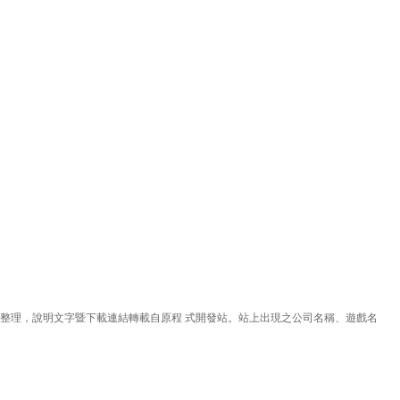
理，說明文字暨下載連結轉載自原程 式開發站。站上出現之公司名稱、遊戲名