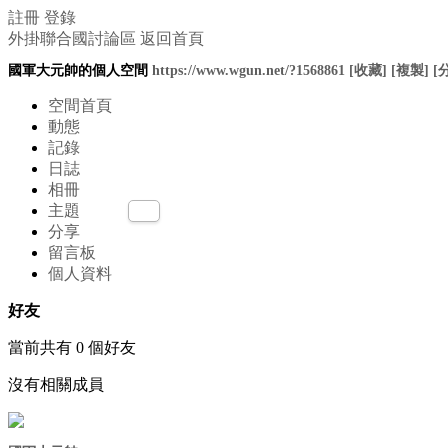
註冊
登錄
外掛聯合國討論區
返回首頁
國軍大元帥的個人空間
https://www.wgun.net/?1568861
[收藏]
[複製]
[
空間首頁
動態
記錄
日誌
相冊
主題
分享
留言板
個人資料
好友
當前共有
0
個好友
沒有相關成員