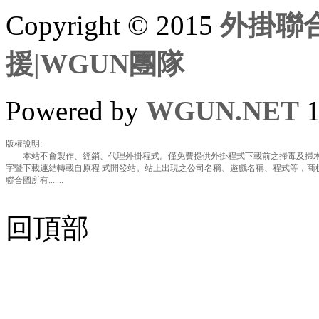
Copyright © 2015
外掛聯合
援|WGUN團隊
Powered by
WGUN.NET
1
版權說明:
本站不會製作、經銷、代理外掛程式。僅免費提供外掛程式下載前之掃毒及掃木
字暨下載連結轉載自原程 式開發站。站上出現之公司名稱、遊戲名稱、程式等，商
聯合國所有.......
回頂部