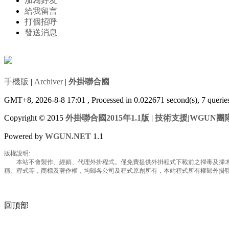
加為好友
給我留言
打個招呼
發送消息
手機版
|
Archiver
|
外掛聯合國
GMT+8, 2026-8-8 17:01
, Processed in 0.022671 second(s), 7 queri
Copyright © 2015
外掛聯合國2015年1.1版
|
技術支援|WGUN團
Powered by
WGUN.NET
1.1
版權說明:
本站不會製作、經銷、代理外掛程式。僅免費提供外掛程式下載前之掃毒及掃木馬
稱、程式等，商標及著作權，均歸各公司及程式原創所有，本站程式所有權歸外掛聯合國所
回頂部