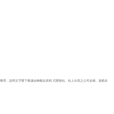
理，說明文字暨下載連結轉載自原程 式開發站。站上出現之公司名稱、遊戲名