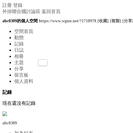
註冊
登錄
外掛聯合國討論區
返回首頁
abc0309的個人空間
https://www.wgun.net/?1718978
[收藏]
[複製]
[分享
空間首頁
動態
記錄
日誌
相冊
主題
分享
留言板
個人資料
記錄
現在還沒有記錄
abc0309