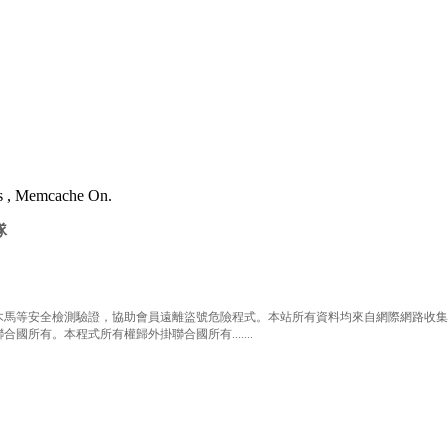
es , Memcache On.
隊
等安全檢測驗證，協助會員遠離盜號危險程式。本站所有資料均來自網際網路收集整
有。本程式所有權歸外掛聯合國所有.......