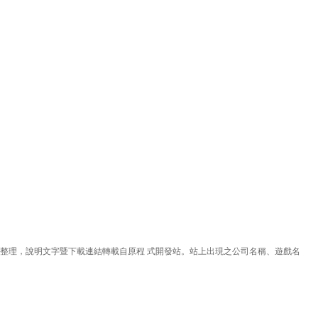
理，說明文字暨下載連結轉載自原程 式開發站。站上出現之公司名稱、遊戲名