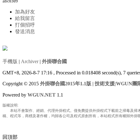
abc0309
加為好友
給我留言
打個招呼
發送消息
手機版
|
Archiver
|
外掛聯合國
GMT+8, 2026-8-7 17:16
, Processed in 0.018408 second(s), 7 queri
Copyright © 2015
外掛聯合國2015年1.1版
|
技術支援|WGUN團
Powered by
WGUN.NET
1.1
版權說明:
本站不會製作、經銷、代理外掛程式。僅免費提供外掛程式下載前之掃毒及掃木馬
稱、程式等，商標及著作權，均歸各公司及程式原創所有，本站程式所有權歸外掛聯合國所
回頂部