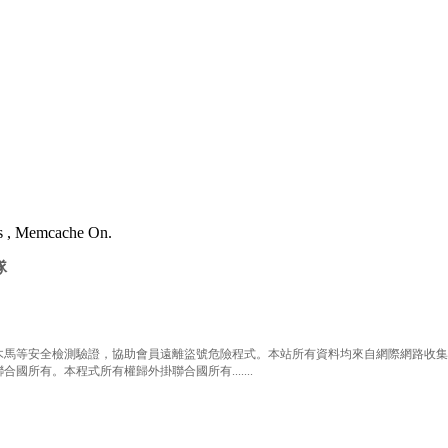
es , Memcache On.
隊
等安全檢測驗證，協助會員遠離盜號危險程式。本站所有資料均來自網際網路收集整
有。本程式所有權歸外掛聯合國所有.......