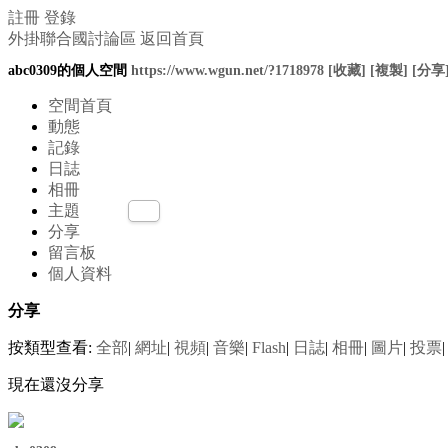
註冊
登錄
外掛聯合國討論區
返回首頁
abc0309的個人空間
https://www.wgun.net/?1718978
[收藏]
[複製]
[分享
空間首頁
動態
記錄
日誌
相冊
主題
分享
留言板
個人資料
分享
按類型查看:
全部
|
網址
|
視頻
|
音樂
|
Flash
|
日誌
|
相冊
|
圖片
|
投票
|
現在還沒分享