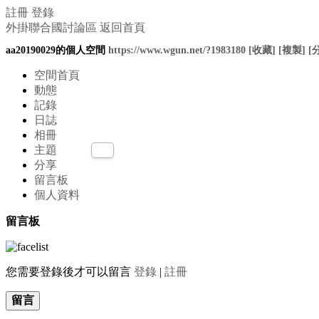
註冊
登錄
外掛聯合國討論區
返回首頁
aa20190029的個人空間
https://www.wgun.net/?1983180
[收藏]
[複製]
[
空間首頁
動態
記錄
日誌
相冊
主題
分享
留言板
個人資料
留言板
您需要登錄後才可以留言
登錄
|
註冊
留言