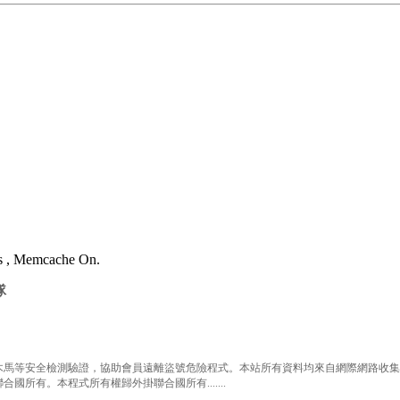
es , Memcache On.
隊
等安全檢測驗證，協助會員遠離盜號危險程式。本站所有資料均來自網際網路收集整
有。本程式所有權歸外掛聯合國所有.......