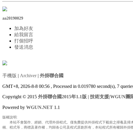
aa20190029
加為好友
給我留言
打個招呼
發送消息
手機版
|
Archiver
|
外掛聯合國
GMT+8, 2026-8-8 00:56
, Processed in 0.019780 second(s), 7 queri
Copyright © 2015
外掛聯合國2015年1.1版
|
技術支援|WGUN團
Powered by
WGUN.NET
1.1
版權說明:
本站不會製作、經銷、代理外掛程式。僅免費提供外掛程式下載前之掃毒及掃木馬
稱、程式等，商標及著作權，均歸各公司及程式原創所有，本站程式所有權歸外掛聯合國所