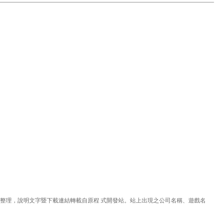
理，說明文字暨下載連結轉載自原程 式開發站。站上出現之公司名稱、遊戲名