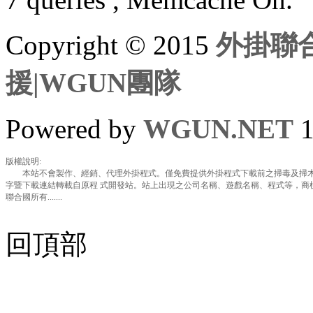
Copyright © 2015
外掛聯合
援|WGUN團隊
Powered by
WGUN.NET
1
版權說明:
本站不會製作、經銷、代理外掛程式。僅免費提供外掛程式下載前之掃毒及掃木
字暨下載連結轉載自原程 式開發站。站上出現之公司名稱、遊戲名稱、程式等，商
聯合國所有.......
回頂部