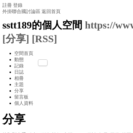
註冊
登錄
外掛聯合國討論區
返回首頁
sstt189的個人空間
https://ww
[分享]
[RSS]
空間首頁
動態
記錄
日誌
相冊
主題
分享
留言板
個人資料
分享