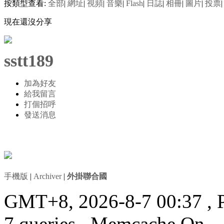
按類型查看:
全部
|
網址
|
視頻
|
音樂
|
Flash
|
日誌
|
相冊
|
圖片
|
投票
|
現在還沒分享
sstt189
加為好友
給我留言
打個招呼
發送消息
手機版
|
Archiver
|
外掛聯合國
GMT+8, 2026-8-7 00:37
, 
7 queries , Memcache On.