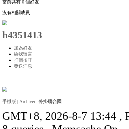
當前共有
0
個好友
沒有相關成員
h4351413
加為好友
給我留言
打個招呼
發送消息
手機版
|
Archiver
|
外掛聯合國
GMT+8, 2026-8-7 13:44
, 
8 queries , Memcache On.