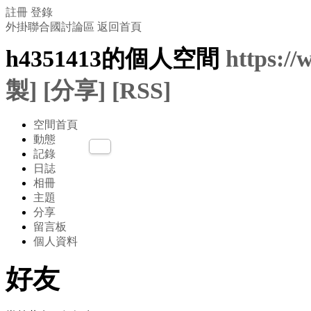
註冊
登錄
外掛聯合國討論區
返回首頁
h4351413的個人空間
https:/
製]
[分享]
[RSS]
空間首頁
動態
記錄
日誌
相冊
主題
分享
留言板
個人資料
好友