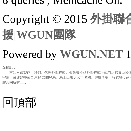
Copyright © 2015
外掛聯合
援|WGUN團隊
Powered by
WGUN.NET
1
版權說明:
本站不會製作、經銷、代理外掛程式。僅免費提供外掛程式下載前之掃毒及掃木
字暨下載連結轉載自原程 式開發站。站上出現之公司名稱、遊戲名稱、程式等，商
聯合國所有.......
回頂部