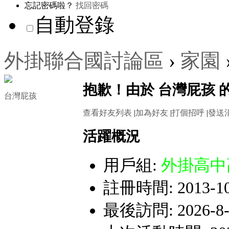
忘記密碼啦？
找回密碼
自動登錄
外掛聯合國討論區
›
家園
抱歉！由於 台灣屁孩
台灣屁孩
查看好友列表
|
加為好友
|
打個招呼
|
發送
活躍概況
用戶組:
外掛高中
註冊時間: 2013-10-
最後訪問: 2026-8-3