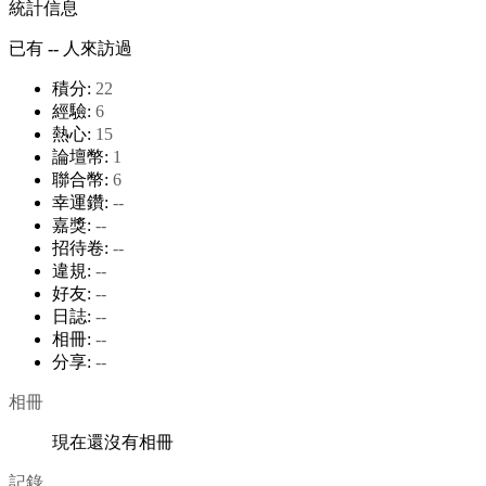
統計信息
已有
--
人來訪過
積分:
22
經驗:
6
熱心:
15
論壇幣:
1
聯合幣:
6
幸運鑽:
--
嘉獎:
--
招待卷:
--
違規:
--
好友:
--
日誌:
--
相冊:
--
分享:
--
相冊
現在還沒有相冊
記錄