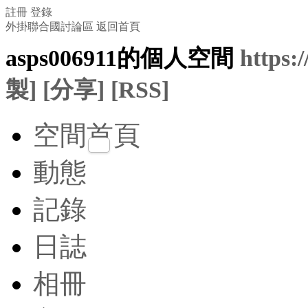
註冊
登錄
外掛聯合國討論區
返回首頁
asps006911的個人空間
https:
製]
[分享]
[RSS]
空間首頁
動態
記錄
日誌
相冊