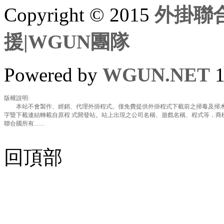
Copyright © 2015
外掛聯合
援|WGUN團隊
Powered by
WGUN.NET
1
版權說明:
本站不會製作、經銷、代理外掛程式。僅免費提供外掛程式下載前之掃毒及掃木
字暨下載連結轉載自原程 式開發站。站上出現之公司名稱、遊戲名稱、程式等，商
聯合國所有.......
回頂部