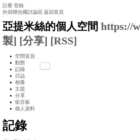
註冊
登錄
外掛聯合國討論區
返回首頁
亞提米絲的個人空間
https:/
製]
[分享]
[RSS]
空間首頁
動態
記錄
日誌
相冊
主題
分享
留言板
個人資料
記錄