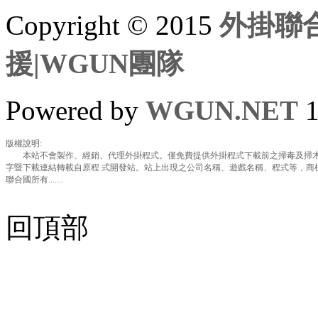
Copyright © 2015
外掛聯合
援|WGUN團隊
Powered by
WGUN.NET
1
版權說明:
本站不會製作、經銷、代理外掛程式。僅免費提供外掛程式下載前之掃毒及掃木
字暨下載連結轉載自原程 式開發站。站上出現之公司名稱、遊戲名稱、程式等，商
聯合國所有.......
回頂部