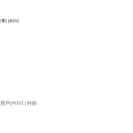
分享]
[RSS]
用戶
|
POST
|
外掛