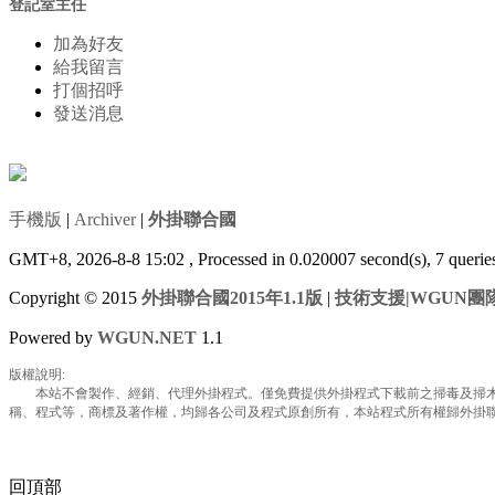
登記室主任
加為好友
給我留言
打個招呼
發送消息
手機版
|
Archiver
|
外掛聯合國
GMT+8, 2026-8-8 15:02
, Processed in 0.020007 second(s), 7 queri
Copyright © 2015
外掛聯合國2015年1.1版
|
技術支援|WGUN團
Powered by
WGUN.NET
1.1
版權說明:
本站不會製作、經銷、代理外掛程式。僅免費提供外掛程式下載前之掃毒及掃木馬
稱、程式等，商標及著作權，均歸各公司及程式原創所有，本站程式所有權歸外掛聯合國所
回頂部