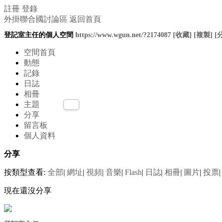
註冊
登錄
外掛聯合國討論區
返回首頁
登記室主任的個人空間
https://www.wgun.net/?2174087
[收藏]
[複製]
[
空間首頁
動態
記錄
日誌
相冊
主題
分享
留言板
個人資料
分享
按類型查看:
全部
|
網址
|
視頻
|
音樂
|
Flash
|
日誌
|
相冊
|
圖片
|
投票
|
現在還沒分享