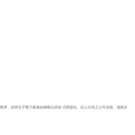
理，說明文字暨下載連結轉載自原程 式開發站。站上出現之公司名稱、遊戲名