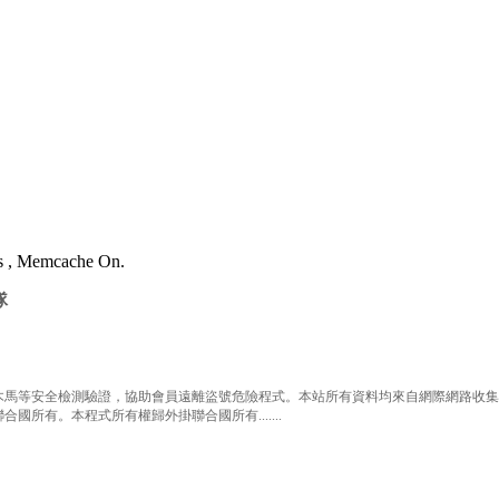
es , Memcache On.
隊
等安全檢測驗證，協助會員遠離盜號危險程式。本站所有資料均來自網際網路收集整
有。本程式所有權歸外掛聯合國所有.......