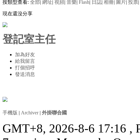
按類型查看:
全部
|
網址
|
視頻
|
音樂
|
Flash
|
日誌
|
相冊
|
圖片
|
投票
|
現在還沒分享
登記室主任
加為好友
給我留言
打個招呼
發送消息
手機版
|
Archiver
|
外掛聯合國
GMT+8, 2026-8-6 17:16
, 