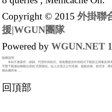
Copyright © 2015
外掛聯合
援|WGUN團隊
Powered by
WGUN.NET
1
版權說明:
本站不會製作、經銷、代理外掛程式。僅免費提供外掛程式下載前之掃毒及掃木
字暨下載連結轉載自原程 式開發站。站上出現之公司名稱、遊戲名稱、程式等，商
聯合國所有.......
回頂部