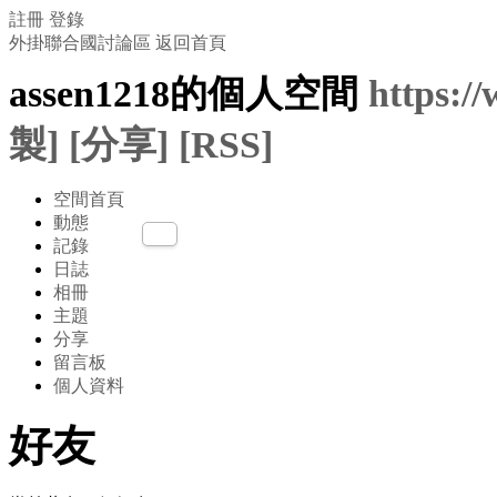
註冊
登錄
外掛聯合國討論區
返回首頁
assen1218的個人空間
https:/
製]
[分享]
[RSS]
空間首頁
動態
記錄
日誌
相冊
主題
分享
留言板
個人資料
好友