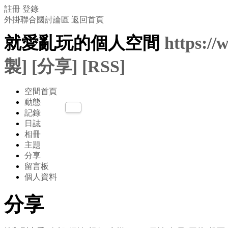
註冊
登錄
外掛聯合國討論區
返回首頁
就愛亂玩的個人空間
https:/
製]
[分享]
[RSS]
空間首頁
動態
記錄
日誌
相冊
主題
分享
留言板
個人資料
分享