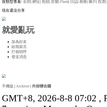
按類型查看:
全部
|
網址
|
視頻
|
音樂
|
Flash
|
日誌
|
相冊
|
圖片
|
投票
|
現在還沒分享
就愛亂玩
加為好友
給我留言
打個招呼
發送消息
手機版
|
Archiver
|
外掛聯合國
GMT+8, 2026-8-8 07:02
, 