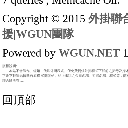
Copyright © 2015
外掛聯合
援|WGUN團隊
Powered by
WGUN.NET
1
版權說明:
本站不會製作、經銷、代理外掛程式。僅免費提供外掛程式下載前之掃毒及掃木
字暨下載連結轉載自原程 式開發站。站上出現之公司名稱、遊戲名稱、程式等，商
聯合國所有.......
回頂部