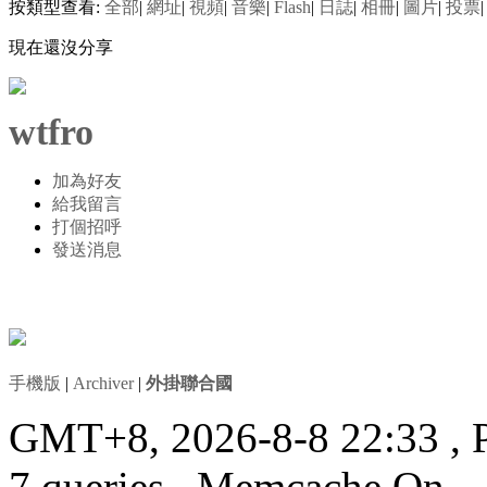
按類型查看:
全部
|
網址
|
視頻
|
音樂
|
Flash
|
日誌
|
相冊
|
圖片
|
投票
|
現在還沒分享
wtfro
加為好友
給我留言
打個招呼
發送消息
手機版
|
Archiver
|
外掛聯合國
GMT+8, 2026-8-8 22:33
, 
7 queries , Memcache On.