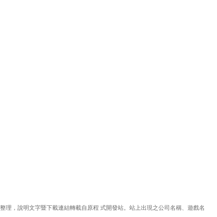
理，說明文字暨下載連結轉載自原程 式開發站。站上出現之公司名稱、遊戲名