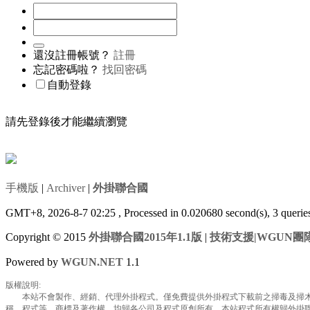
還沒註冊帳號？
註冊
忘記密碼啦？
找回密碼
自動登錄
請先登錄後才能繼續瀏覽
手機版
|
Archiver
|
外掛聯合國
GMT+8, 2026-8-7 02:25
, Processed in 0.020680 second(s), 3 queri
Copyright © 2015
外掛聯合國2015年1.1版
|
技術支援|WGUN團
Powered by
WGUN.NET
1.1
版權說明:
本站不會製作、經銷、代理外掛程式。僅免費提供外掛程式下載前之掃毒及掃木馬
稱、程式等，商標及著作權，均歸各公司及程式原創所有，本站程式所有權歸外掛聯合國所