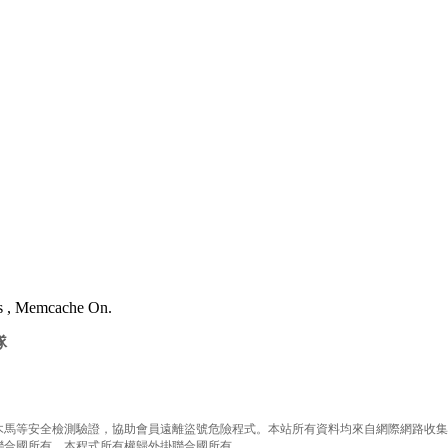
es , Memcache On.
隊
等安全檢測驗證，協助會員遠離盜號危險程式。本站所有資料均來自網際網路收集整
有。本程式所有權歸外掛聯合國所有.......