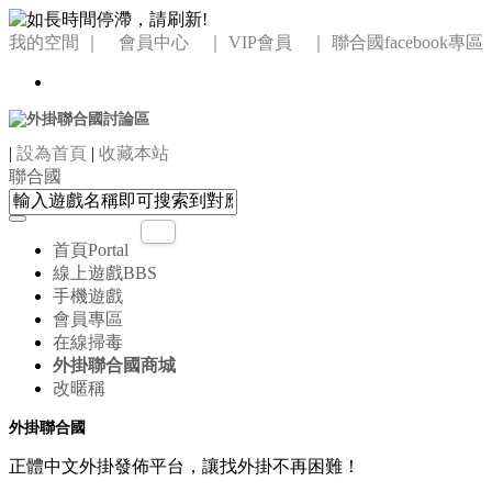
我的空間
｜ 會員中心 ｜
VIP會員 ｜
聯合國facebook專區
|
設為首頁
|
收藏本站
聯合國
首頁
Portal
線上遊戲
BBS
手機遊戲
會員專區
在線掃毒
外掛聯合國商城
改暱稱
外掛聯合國
正體中文外掛發佈平台，讓找外掛不再困難！