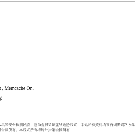
es , Memcache On.
隊
等安全檢測驗證，協助會員遠離盜號危險程式。本站所有資料均來自網際網路收集整
有。本程式所有權歸外掛聯合國所有.......