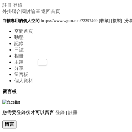
註冊
登錄
外掛聯合國討論區
返回首頁
白貓專用的個人空間
https://www.wgun.net/?2297409
[收藏]
[複製]
[分享
空間首頁
動態
記錄
日誌
相冊
主題
分享
留言板
個人資料
留言板
您需要登錄後才可以留言
登錄
|
註冊
留言