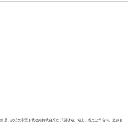
理，說明文字暨下載連結轉載自原程 式開發站。站上出現之公司名稱、遊戲名