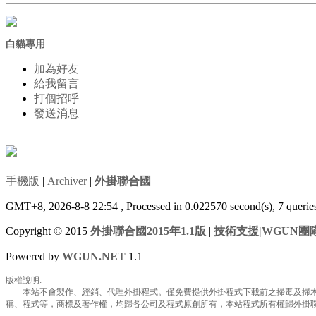
白貓專用
加為好友
給我留言
打個招呼
發送消息
手機版
|
Archiver
|
外掛聯合國
GMT+8, 2026-8-8 22:54
, Processed in 0.022570 second(s), 7 queri
Copyright © 2015
外掛聯合國2015年1.1版
|
技術支援|WGUN團
Powered by
WGUN.NET
1.1
版權說明:
本站不會製作、經銷、代理外掛程式。僅免費提供外掛程式下載前之掃毒及掃木馬
稱、程式等，商標及著作權，均歸各公司及程式原創所有，本站程式所有權歸外掛聯合國所