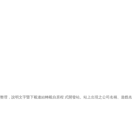
理，說明文字暨下載連結轉載自原程 式開發站。站上出現之公司名稱、遊戲名