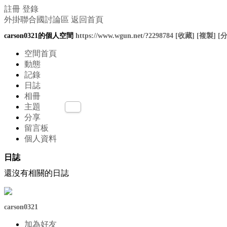
註冊
登錄
外掛聯合國討論區
返回首頁
carson0321的個人空間
https://www.wgun.net/?2298784
[收藏]
[複製]
[
空間首頁
動態
記錄
日誌
相冊
主題
分享
留言板
個人資料
日誌
還沒有相關的日誌
carson0321
加為好友