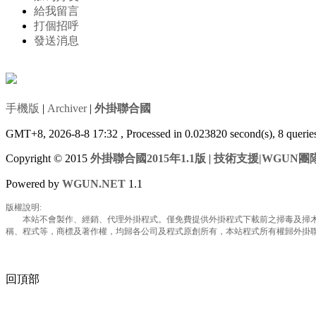
給我留言
打個招呼
發送消息
手機版
|
Archiver
|
外掛聯合國
GMT+8, 2026-8-8 17:32
, Processed in 0.023820 second(s), 8 queri
Copyright © 2015
外掛聯合國2015年1.1版
|
技術支援|WGUN團
Powered by
WGUN.NET
1.1
版權說明:
本站不會製作、經銷、代理外掛程式。僅免費提供外掛程式下載前之掃毒及掃木馬
稱、程式等，商標及著作權，均歸各公司及程式原創所有，本站程式所有權歸外掛聯合國所
回頂部