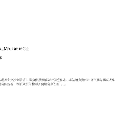
es , Memcache On.
隊
等安全檢測驗證，協助會員遠離盜號危險程式。本站所有資料均來自網際網路收集整
有。本程式所有權歸外掛聯合國所有.......