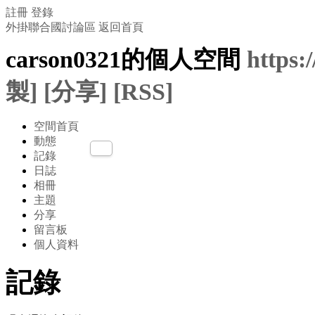
註冊
登錄
外掛聯合國討論區
返回首頁
carson0321的個人空間
https:
製]
[分享]
[RSS]
空間首頁
動態
記錄
日誌
相冊
主題
分享
留言板
個人資料
記錄