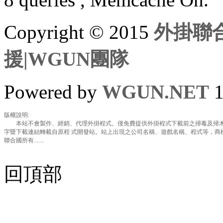
Copyright © 2015
外掛聯合
援|WGUN團隊
Powered by
WGUN.NET
1
版權說明:
本站不會製作、經銷、代理外掛程式。僅免費提供外掛程式下載前之掃毒及掃木
字暨下載連結轉載自原程 式開發站。站上出現之公司名稱、遊戲名稱、程式等，商
聯合國所有.......
回頂部