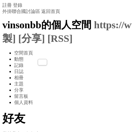
註冊
登錄
外掛聯合國討論區
返回首頁
vinsonbb的個人空間
https://
製]
[分享]
[RSS]
空間首頁
動態
記錄
日誌
相冊
主題
分享
留言板
個人資料
好友