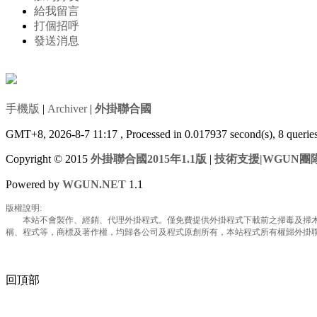
給我留言
打個招呼
發送消息
手機版
|
Archiver
|
外掛聯合國
GMT+8, 2026-8-7 11:17
, Processed in 0.017937 second(s), 8 queri
Copyright © 2015
外掛聯合國2015年1.1版
|
技術支援|WGUN團
Powered by
WGUN.NET
1.1
版權說明:
本站不會製作、經銷、代理外掛程式。僅免費提供外掛程式下載前之掃毒及掃木馬
稱、程式等，商標及著作權，均歸各公司及程式原創所有，本站程式所有權歸外掛聯合國所
回頂部