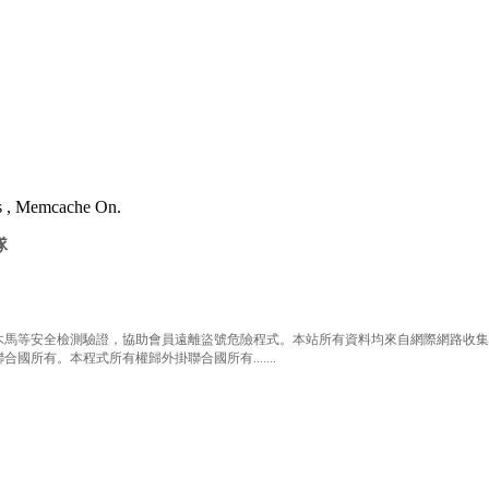
es , Memcache On.
隊
等安全檢測驗證，協助會員遠離盜號危險程式。本站所有資料均來自網際網路收集整
有。本程式所有權歸外掛聯合國所有.......