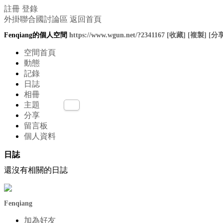
註冊
登錄
外掛聯合國討論區
返回首頁
Fenqiang的個人空間
https://www.wgun.net/?2341167
[收藏]
[複製]
[分享
空間首頁
動態
記錄
日誌
相冊
主題
分享
留言板
個人資料
日誌
還沒有相關的日誌
Fenqiang
加為好友