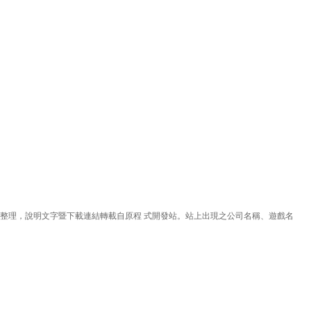
理，說明文字暨下載連結轉載自原程 式開發站。站上出現之公司名稱、遊戲名