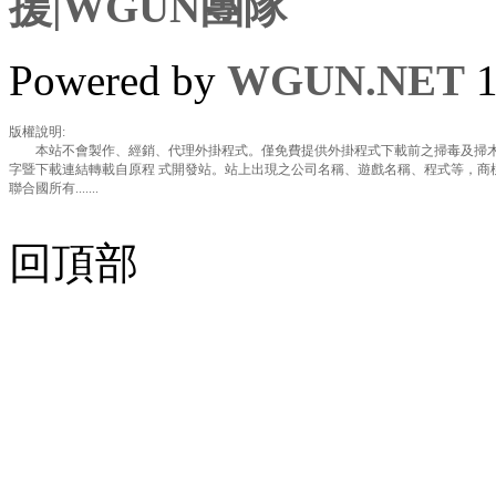
援|WGUN團隊
Powered by
WGUN.NET
1
版權說明:
本站不會製作、經銷、代理外掛程式。僅免費提供外掛程式下載前之掃毒及掃木
字暨下載連結轉載自原程 式開發站。站上出現之公司名稱、遊戲名稱、程式等，商
聯合國所有.......
回頂部