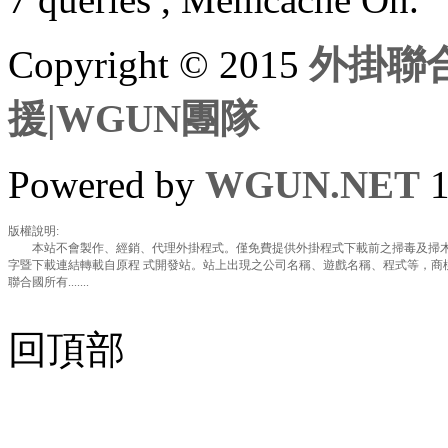
Copyright © 2015
外掛聯合
援|WGUN團隊
Powered by
WGUN.NET
1
版權說明:
本站不會製作、經銷、代理外掛程式。僅免費提供外掛程式下載前之掃毒及掃木
字暨下載連結轉載自原程 式開發站。站上出現之公司名稱、遊戲名稱、程式等，商
聯合國所有.......
回頂部