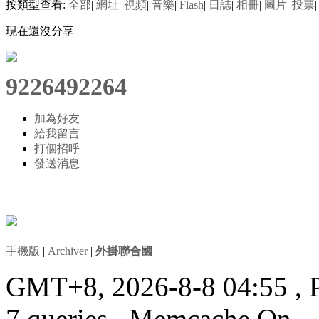
按類型查看:
全部
|
網址
|
視頻
|
音樂
|
Flash
|
日誌
|
相冊
|
圖片
|
投票
|
現在還沒分享
9226492264
加為好友
給我留言
打個招呼
發送消息
手機版
|
Archiver
|
外掛聯合國
GMT+8, 2026-8-8 04:55
, 
7 queries , Memcache On.