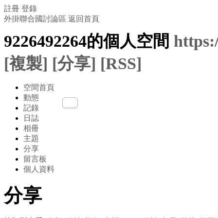
註冊
登錄
外掛聯合國討論區
返回首頁
9226492264的個人空間
https
[複製]
[分享]
[RSS]
空間首頁
動態
記錄
日誌
相冊
主題
分享
留言板
個人資料
分享