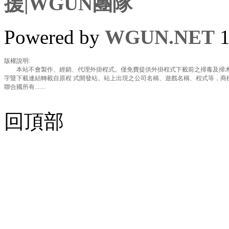
援|WGUN團隊
Powered by
WGUN.NET
1
版權說明:
本站不會製作、經銷、代理外掛程式。僅免費提供外掛程式下載前之掃毒及掃木
字暨下載連結轉載自原程 式開發站。站上出現之公司名稱、遊戲名稱、程式等，商
聯合國所有.......
回頂部