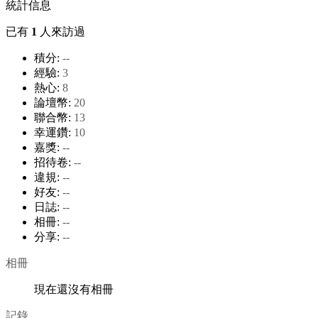
統計信息
已有
1
人來訪過
積分:
--
經驗:
3
熱心:
8
論壇幣:
20
聯合幣:
13
幸運鑽:
10
嘉獎:
--
招待卷:
--
違規:
--
好友:
--
日誌:
--
相冊:
--
分享:
--
相冊
現在還沒有相冊
記錄