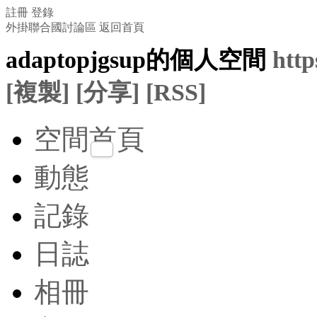
註冊
登錄
外掛聯合國討論區
返回首頁
adaptopjgsup的個人空間
htt
[複製]
[分享]
[RSS]
空間首頁
動態
記錄
日誌
相冊