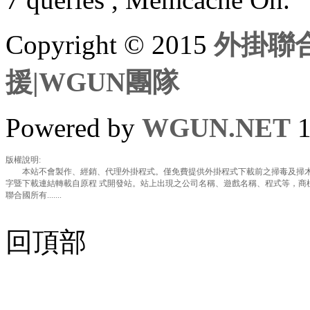
Copyright © 2015
外掛聯合
援|WGUN團隊
Powered by
WGUN.NET
1
版權說明:
本站不會製作、經銷、代理外掛程式。僅免費提供外掛程式下載前之掃毒及掃木
字暨下載連結轉載自原程 式開發站。站上出現之公司名稱、遊戲名稱、程式等，商
聯合國所有.......
回頂部