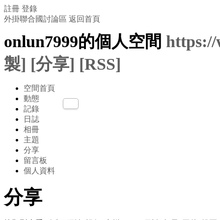
註冊
登錄
外掛聯合國討論區
返回首頁
onlun7999的個人空間
https:
製]
[分享]
[RSS]
空間首頁
動態
記錄
日誌
相冊
主題
分享
留言板
個人資料
分享