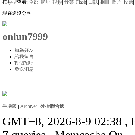
按類型查看:
全部
|
網址
|
視頻
|
音樂
|
Flash
|
日誌
|
相冊
|
圖片
|
投票
|
現在還沒分享
onlun7999
加為好友
給我留言
打個招呼
發送消息
手機版
|
Archiver
|
外掛聯合國
GMT+8, 2026-8-9 02:38
, 
7 queries , Memcache On.