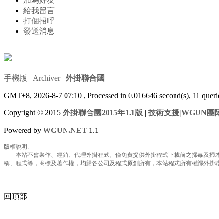
加為好友
給我留言
打個招呼
發送消息
手機版
|
Archiver
|
外掛聯合國
GMT+8, 2026-8-7 07:10
, Processed in 0.016646 second(s), 11 que
Copyright © 2015
外掛聯合國2015年1.1版
|
技術支援|WGUN團
Powered by
WGUN.NET
1.1
版權說明:
本站不會製作、經銷、代理外掛程式。僅免費提供外掛程式下載前之掃毒及掃木馬
稱、程式等，商標及著作權，均歸各公司及程式原創所有，本站程式所有權歸外掛聯合國所
回頂部