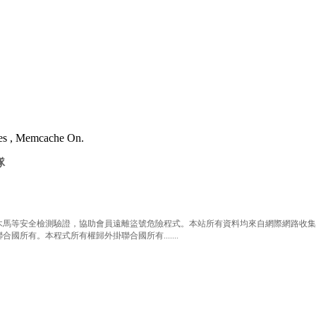
ries , Memcache On.
隊
等安全檢測驗證，協助會員遠離盜號危險程式。本站所有資料均來自網際網路收集整
有。本程式所有權歸外掛聯合國所有.......