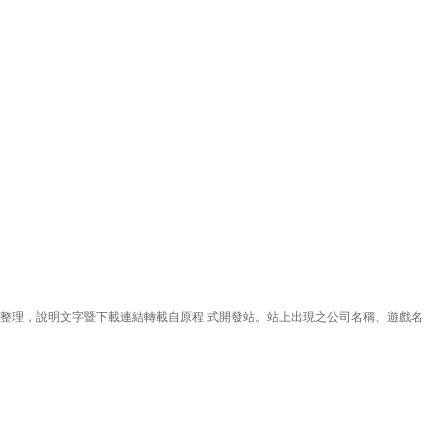
理，說明文字暨下載連結轉載自原程 式開發站。站上出現之公司名稱、遊戲名