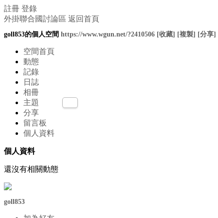
註冊
登錄
外掛聯合國討論區
返回首頁
goll853的個人空間
https://www.wgun.net/?2410506
[收藏]
[複製]
[分享]
空間首頁
動態
記錄
日誌
相冊
主題
分享
留言板
個人資料
個人資料
還沒有相關動態
goll853