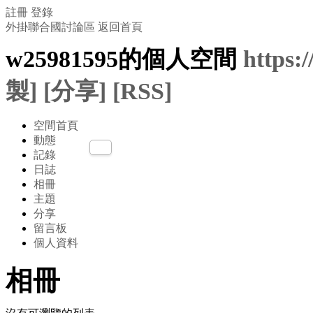
註冊
登錄
外掛聯合國討論區
返回首頁
w25981595的個人空間
https:
製]
[分享]
[RSS]
空間首頁
動態
記錄
日誌
相冊
主題
分享
留言板
個人資料
相冊