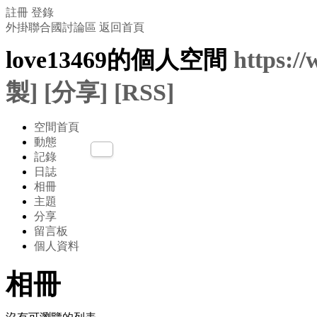
註冊
登錄
外掛聯合國討論區
返回首頁
love13469的個人空間
https:/
製]
[分享]
[RSS]
空間首頁
動態
記錄
日誌
相冊
主題
分享
留言板
個人資料
相冊