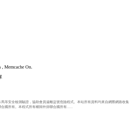
es , Memcache On.
隊
等安全檢測驗證，協助會員遠離盜號危險程式。本站所有資料均來自網際網路收集整
有。本程式所有權歸外掛聯合國所有.......