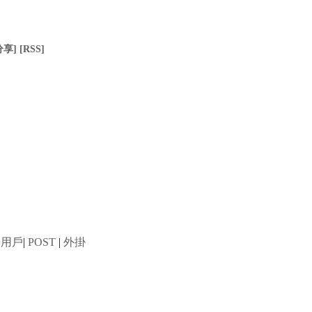
分享]
[RSS]
用戶
|
POST
|
外掛