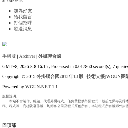
allanthen08
加為好友
給我留言
打個招呼
發送消息
手機版
|
Archiver
|
外掛聯合國
GMT+8, 2026-8-8 16:15
, Processed in 0.017860 second(s), 7 queri
Copyright © 2015
外掛聯合國2015年1.1版
|
技術支援|WGUN團
Powered by
WGUN.NET
1.1
版權說明:
本站不會製作、經銷、代理外掛程式。僅免費提供外掛程式下載前之掃毒及掃木馬
稱、程式等，商標及著作權，均歸各公司及程式原創所有，本站程式所有權歸外掛聯合國所
回頂部