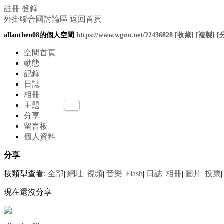
註冊
登錄
外掛聯合國討論區
返回首頁
allanthen08的個人空間
https://www.wgun.net/?2436828
[收藏]
[複製]
[
空間首頁
動態
記錄
日誌
相冊
主題
分享
留言板
個人資料
分享
按類型查看:
全部
|
網址
|
視頻
|
音樂
|
Flash
|
日誌
|
相冊
|
圖片
|
投票
|
現在還沒分享