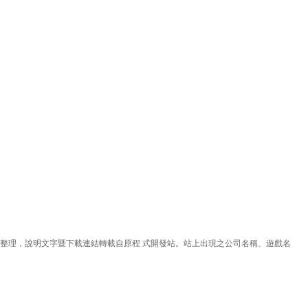
理，說明文字暨下載連結轉載自原程 式開發站。站上出現之公司名稱、遊戲名