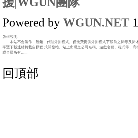
援|WGUN團隊
Powered by
WGUN.NET
1
版權說明:
本站不會製作、經銷、代理外掛程式。僅免費提供外掛程式下載前之掃毒及掃木
字暨下載連結轉載自原程 式開發站。站上出現之公司名稱、遊戲名稱、程式等，商
聯合國所有.......
回頂部