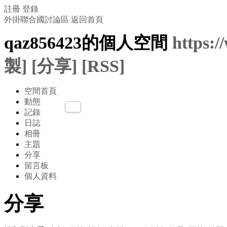
註冊
登錄
外掛聯合國討論區
返回首頁
qaz856423的個人空間
https:
製]
[分享]
[RSS]
空間首頁
動態
記錄
日誌
相冊
主題
分享
留言板
個人資料
分享