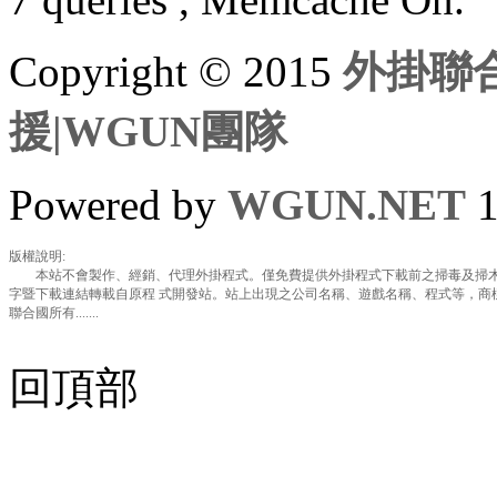
Copyright © 2015
外掛聯合
援|WGUN團隊
Powered by
WGUN.NET
1
版權說明:
本站不會製作、經銷、代理外掛程式。僅免費提供外掛程式下載前之掃毒及掃木
字暨下載連結轉載自原程 式開發站。站上出現之公司名稱、遊戲名稱、程式等，商
聯合國所有.......
回頂部