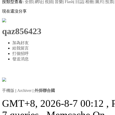
按類型查看:
全部
|
網址
|
視頻
|
音樂
|
Flash
|
日誌
|
相冊
|
圖片
|
投票
|
現在還沒分享
qaz856423
加為好友
給我留言
打個招呼
發送消息
手機版
|
Archiver
|
外掛聯合國
GMT+8, 2026-8-7 00:12
, 
7 queries , Memcache On.